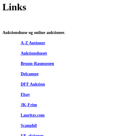
Links
Auktionshuse og online auktioner.
A-Z Autioner
Auktionshuset
Bruun-Rasmussen
Delcampe
DFF Auktion
Ebay
JK-Frim
Lauritzs.com
Scanphil
VF-aktioner