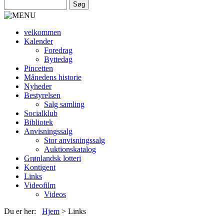
velkommen
Kalender
Foredrag
Byttedag
Pincetten
Månedens historie
Nyheder
Bestyrelsen
Salg samling
Socialklub
Bibliotek
Anvisningssalg
Stor anvisningssalg
Auktionskatalog
Grønlandsk lotteri
Kontigent
Links
Videofilm
Videos
Du er her:
Hjem
>
Links