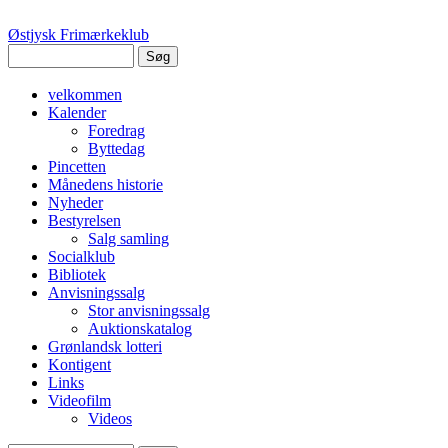
Østjysk Frimærkeklub
velkommen
Kalender
Foredrag
Byttedag
Pincetten
Månedens historie
Nyheder
Bestyrelsen
Salg samling
Socialklub
Bibliotek
Anvisningssalg
Stor anvisningssalg
Auktionskatalog
Grønlandsk lotteri
Kontigent
Links
Videofilm
Videos