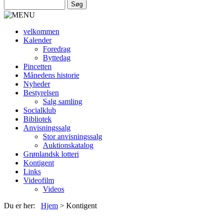
velkommen
Kalender
Foredrag
Byttedag
Pincetten
Månedens historie
Nyheder
Bestyrelsen
Salg samling
Socialklub
Bibliotek
Anvisningssalg
Stor anvisningssalg
Auktionskatalog
Grønlandsk lotteri
Kontigent
Links
Videofilm
Videos
Du er her:
Hjem
>
Kontigent