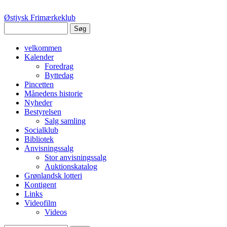
Østjysk Frimærkeklub
velkommen
Kalender
Foredrag
Byttedag
Pincetten
Månedens historie
Nyheder
Bestyrelsen
Salg samling
Socialklub
Bibliotek
Anvisningssalg
Stor anvisningssalg
Auktionskatalog
Grønlandsk lotteri
Kontigent
Links
Videofilm
Videos