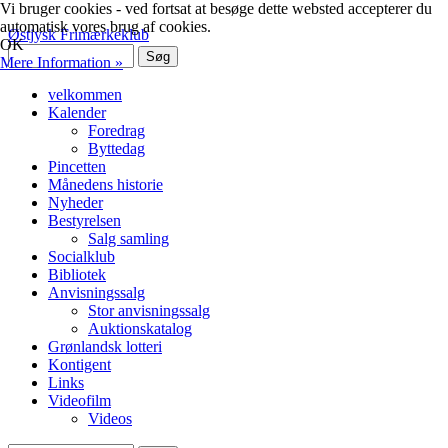
Vi bruger cookies - ved fortsat at besøge dette websted accepterer du
automatisk vores brug af cookies.
Østjysk Frimærkeklub
OK
Mere Information »
velkommen
Kalender
Foredrag
Byttedag
Pincetten
Månedens historie
Nyheder
Bestyrelsen
Salg samling
Socialklub
Bibliotek
Anvisningssalg
Stor anvisningssalg
Auktionskatalog
Grønlandsk lotteri
Kontigent
Links
Videofilm
Videos