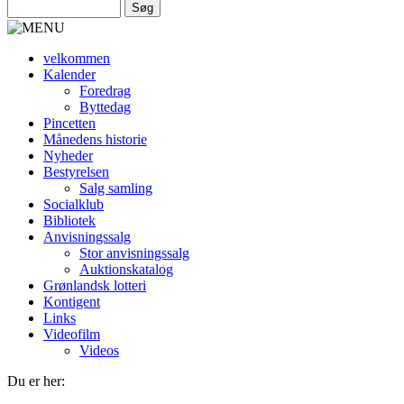
velkommen
Kalender
Foredrag
Byttedag
Pincetten
Månedens historie
Nyheder
Bestyrelsen
Salg samling
Socialklub
Bibliotek
Anvisningssalg
Stor anvisningssalg
Auktionskatalog
Grønlandsk lotteri
Kontigent
Links
Videofilm
Videos
Du er her: